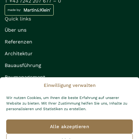
T +43 7242 207 677 – 0
Quick links
Über uns
Referenzen
Architektur
Bauausführung
Baumanagement
Einwilligung verwalten
Rechtliches
Impressum
Wir nutzen Cookies, um Ihnen die beste Erfahrung auf unserer
Website zu bieten. Mit Ihrer Zustimmung helfen Sie uns, Inhalte zu
Datenschutz
personalisieren und Statistiken zu erstellen.
AGB
Alle akzeptieren