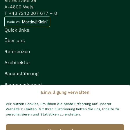
Sittestraße 36
A-4600 Wels
T +43 7242 207 677 – 0
Quick links
Über uns
Referenzen
Architektur
Bauausführung
Baumanagement
Einwilligung verwalten
Rechtliches
Impressum
Wir nutzen Cookies, um Ihnen die beste Erfahrung auf unserer
Website zu bieten. Mit Ihrer Zustimmung helfen Sie uns, Inhalte zu
Datenschutz
personalisieren und Statistiken zu erstellen.
AGB