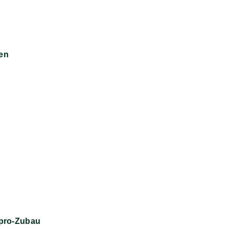
hen
ipro-Zubau