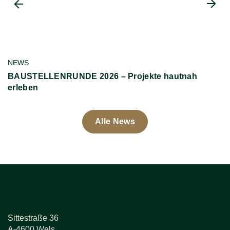
NEWS
N
BAUSTELLENRUNDE 2026 – Projekte hautnah
H
erleben
Alle News
Sittestraße 36
A-4600 Wels