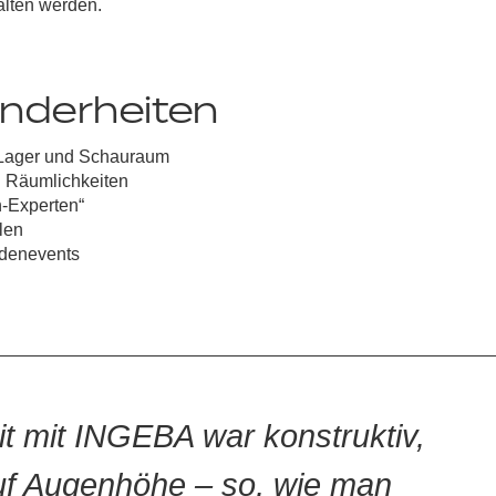
alten werden.
nderheiten
, Lager und Schauraum
n Räumlichkeiten
h-Experten“
len
ndenevents
 mit INGEBA war konstruktiv,
f Augenhöhe – so, wie man