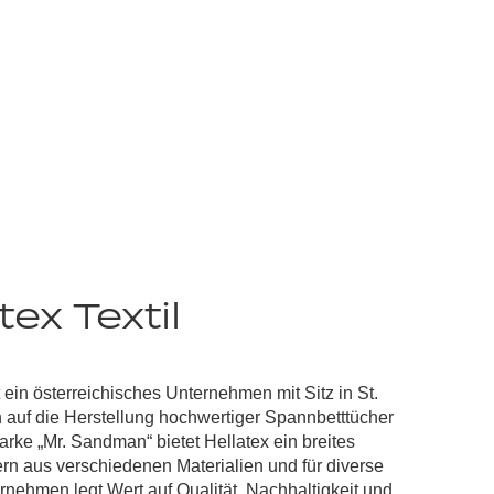
ex Textil
.
t ein österreichisches Unternehmen mit Sitz in St.
h auf die Herstellung
hochwertiger Spannbetttücher
Marke „Mr. Sandman“ bietet Hellatex ein breites
rn aus verschiedenen Materialien und für diverse
ernehmen legt Wert auf
Qualität, Nachhaltigkeit und