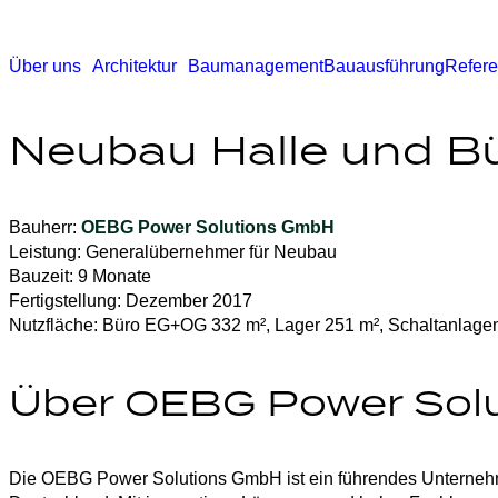
Über uns
Architektur
Baumanagement
Bauausführung
Refer
Neubau Halle und B
Bauherr:
OEBG Power Solutions GmbH
Leistung:
Generalübernehmer für Neubau
Bauzeit:
9 Monate
Fertigstellung:
Dezember 2017
Nutzfläche
: Büro EG+OG 332 m², Lager 251 m², Schaltanlagen
Über OEBG Power Sol
Die
OEBG Power Solutions GmbH
ist ein führendes Unterne