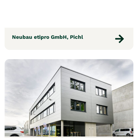
Neubau etipro GmbH, Pichl