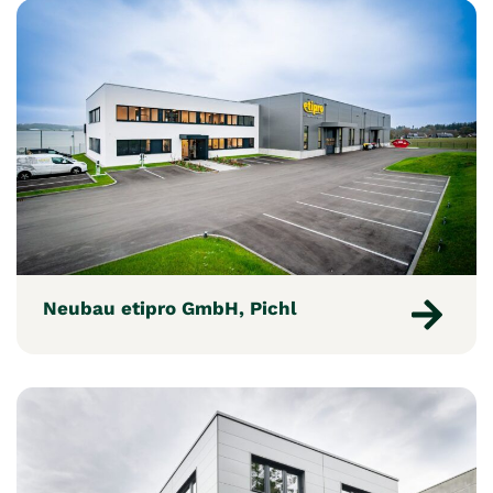
Neubau etipro GmbH, Pichl